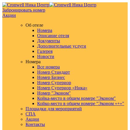
Забронировать номер
Акции
Об отеле
Номера
Описание отеля
Документы
Дополнительные услуги
Галерея
Новости
Номера
Все номера
Номер Стандарт
Номер Бизнес
Номер Супериор
Номер Супериор «Ника»
Номер "Эконом"
Койка-место в общем номере "Эконом"
Койко-место в общем номере "Эконом «+»"
Площадки для мероприятий
СПА
Акции
Контакты