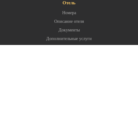
Отель
Номера
Описание отеля
Документы
Дополнительные услуги
Галерея
Новости
Акции
Площадки для мероприятий
На этом сайте мы используем cookie-файлы. Вы можете
Отдых и развлечения
почитать о cookie-файлах или изменить настройки браузера.
Продолжая пользоваться сайтом без изменения настроек, вы
Номера
даете согласие на использование ваших cookie-файлов.
Все номера
Номер Стандарт
Продолжить
Номер Бизнес