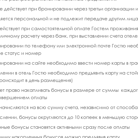
е действует при бронировании через третьи организации и 
ляется персональной и не подлежит передаче другим лиц
ействует при самостоятельной оплате Гостем проживания
личному расчету через банк, при выставлении счета отел
ировании по телефону или электронной почте Гостю необ
ее статус и номер
нировании на сайте необходимо ввести номер карты в гр
лении в отель Гостю необходимо предъявить карту на ст
роисходит в день размещения)
ет право накапливать бонусы в размере от суммы каждог
овершением оплаты
начисляются на всю сумму счета, независимо от способа
слении, бонусы округляются до 10 копеек в меньшую сто
ные бонусы становятся активными сразу после оплаты
умму накопленных бонусов можно предъявив карту