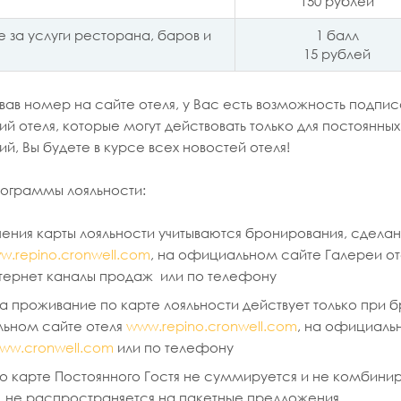
150 рублей
е за услуги ресторана, баров и
1 балл
15 рублей
ав номер на сайте отеля, у Вас есть возможность подпис
й отеля, которые могут действовать только для постоянны
й, Вы будете в курсе всех новостей отеля!
ограммы лояльности:
чения карты лояльности учитываются бронирования, сдел
w.repino.cronwell.com
, на официальном сайте Галереи оте
нтернет каналы продаж или по телефону
а проживание по карте лояльности действует только при
ьном сайте отеля
www.repino.cronwell.com
, на официальн
АКЦИИ
Все акции
ww.cronwell.com
или по телефону
о карте Постоянного Гостя не суммируется и не комбин
, не распространяется на пакетные предложения