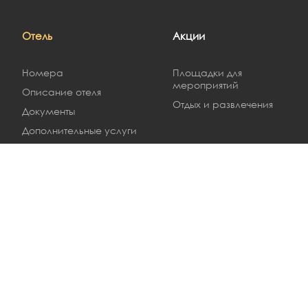
Отель
Акции
Номера
Площадки для
мероприятий
Описание отеля
Отдых и развлечения
Документы
Дополнительные услуги
Галерея
Новости
На этом сайте мы используем cookie-файлы. Вы можете
настроек, вы даете согласие на использование ваших c