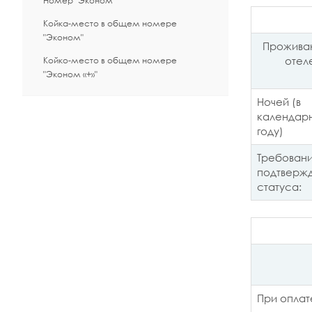
Номер "Эконом"
Койка-место в общем номере
"Эконом"
Прожива
отел
Койко-место в общем номере
"Эконом «+»"
Ночей (в
календар
году)
Требовани
подтверж
статуса:
При оплат