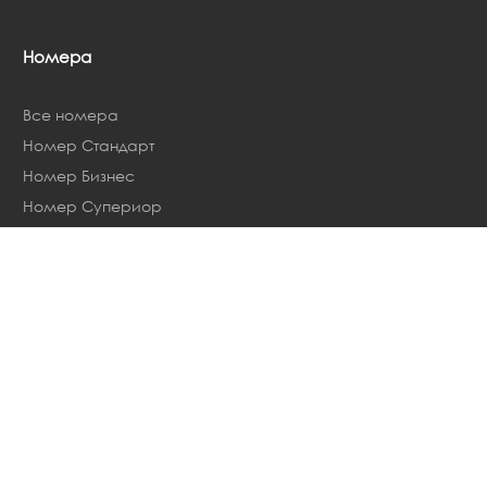
Номера
Все номера
Номер Стандарт
Номер Бизнес
Номер Супериор
Номер Супериор «Ника»
Номер "Эконом"
Койка-место в общем
номере "Эконом"
Койко-место в общем
номере "Эконом «+»"
 почитать о cookie-файлах или изменить настройки брауз
ookie-файлов.