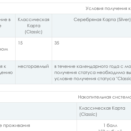
Условия получения 
ние в
Классическая
Серебряная Карта (Silver)
е
Карта
(Classic)
15
35
ном
я к
несгораемый
в течение календарного года с м
дению
получения статуса необходимо вы
условие получения статуса "Classi
Накопительная систем
Классическая Карта
(Classic)
е проживания
1 балл