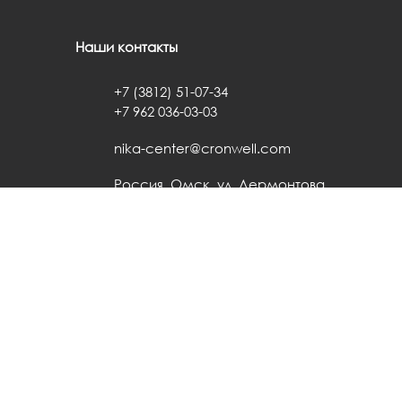
Наши контакты
+7 (3812) 51-07-34
+7 962 036-03-03
nika-center@cronwell.com
Россия, Омск, ул. Лермонтова,
62
Способы оплаты
ера. Продолжая пользоваться сайтом без изменения