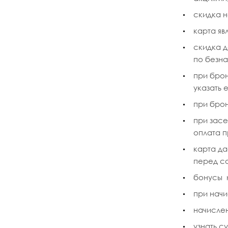
скидка н
карта яв
скидка д
по безна
при брон
указать 
при бро
при засе
оплата п
карта да
перед с
бонусы 
при начи
начислен
узнать с