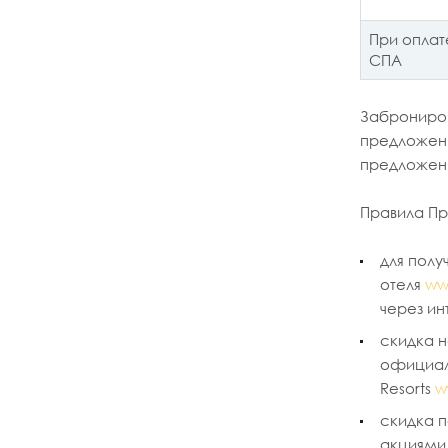
При оплат
СПА
Заброниров
предложени
предложени
Правила Пр
для полу
отеля
ww
через и
скидка н
официал
Resorts
w
скидка п
акциями