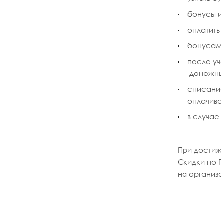
бонусы и
оплатить
бонусам
после уч
денежны
списани
оплачив
в случае
При достиж
Скидки по 
на организ