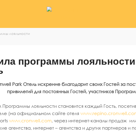
ности
ммы лояльности
ила программы лояльности 
ь
nwell Park Отель искренне благодарит своих Гостей за пос
привилегий для постоянных Гостей, участников Програм
 Программы лояльности становится каждый Гость, посети
еле (на официальном сайте отеля
www.repino.cronwell.co
sorts
www.cronwell.com
, через интернет-каналы продаж и
кие агентства, интернет – агентства и других партнеров и