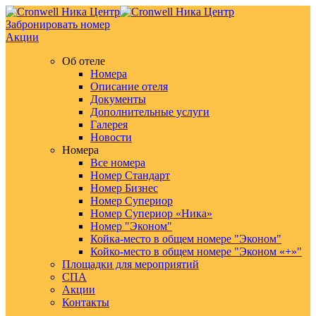
Забронировать номер
Акции
Об отеле
Номера
Описание отеля
Документы
Дополнительные услуги
Галерея
Новости
Номера
Все номера
Номер Стандарт
Номер Бизнес
Номер Супериор
Номер Супериор «Ника»
Номер "Эконом"
Койка-место в общем номере "Эконом"
Койко-место в общем номере "Эконом «+»"
Площадки для мероприятий
СПА
Акции
Контакты